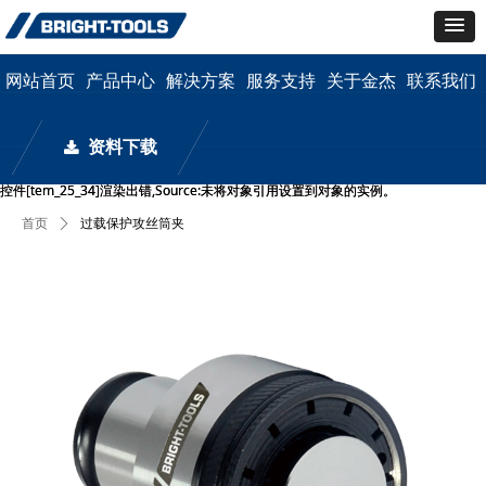
网站首页
产品中心
解决方案
服务支持
关于金杰
联系我们
资料下载
끂
控件[tem_25_34]渲染出错,Source:未将对象引用设置到对象的实例。
控件[tem_25_34]渲染出错,Source:未将对象引用设置到对象的实例。
首页
ꄲ
过载保护攻丝筒夹