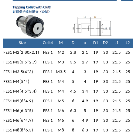
o
Size
Collet
M
D
D1
D2
L1
L2
FES1 M2(2.80x2.1)
FES 1
M2
2.8
2.1
19
33
21.5
25
FES1 M3(3.5*2.7)
FES 1
M3
3.5
2.7
19
33
21.5
25
FES1 M3.5(4*3)
FES 1
M3.5
4
3
19
33
21.5
25
FES1 M4(5*4)
FES 1
M4
5
4
19
33
21.5
25
FES1 M4(4.5*3.4)
FES 1
M4
4.5
3.4
19
33
21.5
25
FES1 M5(6*4.9)
FES 1
M5
6
4.9
19
33
21.5
25
FES1 M6(6.3*5)
FES 1
M6
6.3
5
19
33
21.5
25
FES1 M6(6*4.9)
FES 1
M6
6
4.9
19
33
21.5
25
FES1 M8(8*6.3)
FES 1
M8
8
6.3
19
33
21.5
25