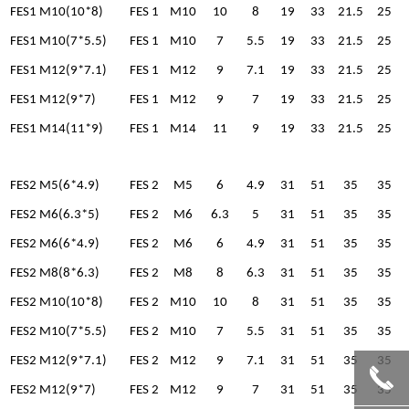
FES1 M10(10*8)
FES 1
M10
10
8
19
33
21.5
25
FES1 M10(7*5.5)
FES 1
M10
7
5.5
19
33
21.5
25
FES1 M12(9*7.1)
FES 1
M12
9
7.1
19
33
21.5
25
FES1 M12(9*7)
FES 1
M12
9
7
19
33
21.5
25
FES1 M14(11*9)
FES 1
M14
11
9
19
33
21.5
25
FES2 M5(6*4.9)
FES 2
M5
6
4.9
31
51
35
35
FES2 M6(6.3*5)
FES 2
M6
6.3
5
31
51
35
35
FES2 M6(6*4.9)
FES 2
M6
6
4.9
31
51
35
35
FES2 M8(8*6.3)
FES 2
M8
8
6.3
31
51
35
35
FES2 M10(10*8)
FES 2
M10
10
8
31
51
35
35
FES2 M10(7*5.5)
FES 2
M10
7
5.5
31
51
35
35
FES2 M12(9*7.1)
FES 2
M12
9
7.1
31
51
35
35
끅
FES2 M12(9*7)
FES 2
M12
9
7
31
51
35
35