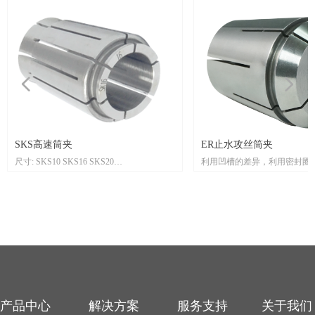
넳
넲
SKS高速筒夹
ER止水攻丝筒夹
尺寸: SKS10 SKS16 SKS20
利用凹槽的差异，利用密封圈
0
0
TIR：0.005mm
冷却液并提供中心作为出水口
用途：夹持钻头、镗刀、铣刀、丝锥等。
适用于卡紧带出水口的切削刀
特点：夹头置于刀柄内，长度较长，刀具突
可承受高达21 kgf/cm2的水压
出部分较短，稳定性更好
无灵活性（无灵活性夹紧范围
夹紧范围）
产品的ER部分符合DIN6499
刀柄配合使用
产品中心
解决方案
服务支持
关于我们