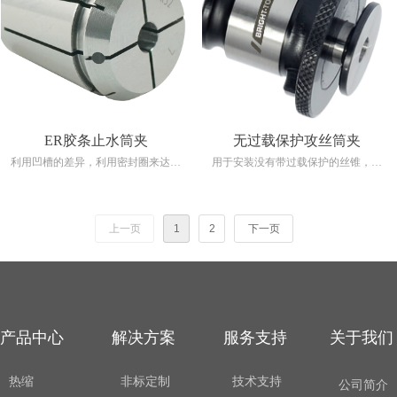
适的刀柄配合使用
适的刀柄配合使用
ER胶条止水筒夹
无过载保护攻丝筒夹
利用凹槽的差异，利用密封圈来达到
用于安装没有带过载保护的丝锥，可
周围的冷却液并提供中心作为出水口
防止丝锥断裂。
适用于卡紧带出水口的切削刀具
可承受高达21 kgf/cm2的水压
上一页
1
2
下一页
无灵活性（无灵活性夹紧范围。取决
于最大夹紧范围）
产品的ER部分符合DIN6499，可与合
适的刀柄配合使用
产品中心
解决方案
服务支持
关于我们
热缩
非标定制
技术支持
公司简介